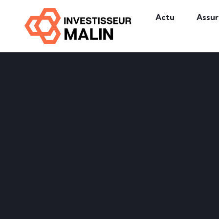
Actu
Assu