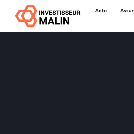
Actu
Assu